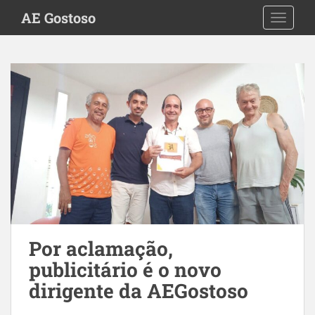
S
AE Gostoso
TOGGLE
k
i
p
t
o
m
a
i
n
c
o
n
t
e
Por aclamação,
n
publicitário é o novo
t
dirigente da AEGostoso