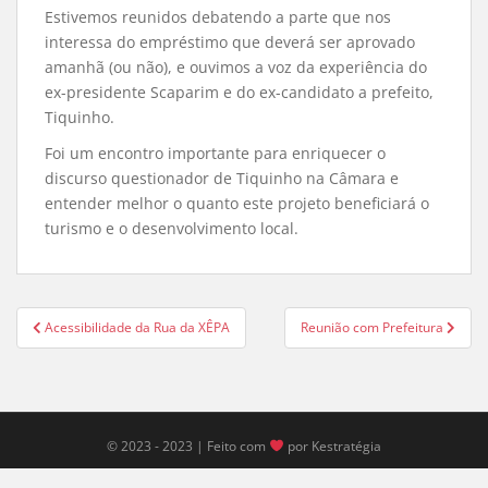
Estivemos reunidos debatendo a parte que nos
interessa do empréstimo que deverá ser aprovado
amanhã (ou não), e ouvimos a voz da experiência do
ex-presidente Scaparim e do ex-candidato a prefeito,
Tiquinho.
Foi um encontro importante para enriquecer o
discurso questionador de Tiquinho na Câmara e
entender melhor o quanto este projeto beneficiará o
turismo e o desenvolvimento local.
Navegação
Acessibilidade da Rua da XÊPA
Reunião com Prefeitura
de
Post
© 2023 - 2023 | Feito com
por Kestratégia